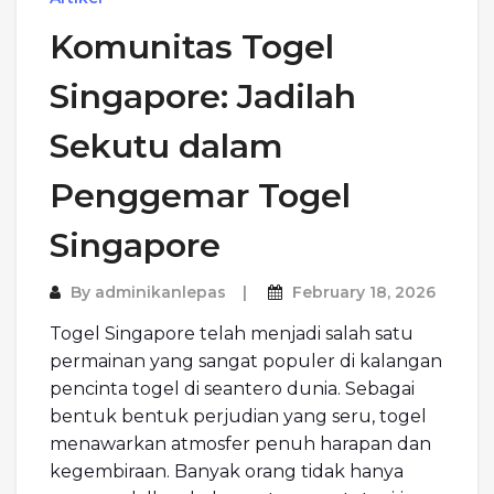
Komunitas Togel
Singapore: Jadilah
Sekutu dalam
Penggemar Togel
Singapore
By
adminikanlepas
February 18, 2026
Togel Singapore telah menjadi salah satu
permainan yang sangat populer di kalangan
pencinta togel di seantero dunia. Sebagai
bentuk bentuk perjudian yang seru, togel
menawarkan atmosfer penuh harapan dan
kegembiraan. Banyak orang tidak hanya