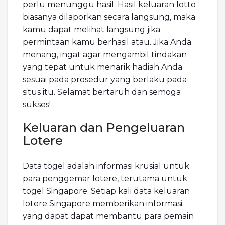
perlu menunggu hasil. Hasil keluaran lotto
biasanya dilaporkan secara langsung, maka
kamu dapat melihat langsung jika
permintaan kamu berhasil atau. Jika Anda
menang, ingat agar mengambil tindakan
yang tepat untuk menarik hadiah Anda
sesuai pada prosedur yang berlaku pada
situs itu. Selamat bertaruh dan semoga
sukses!
Keluaran dan Pengeluaran
Lotere
Data togel adalah informasi krusial untuk
para penggemar lotere, terutama untuk
togel Singapore. Setiap kali data keluaran
lotere Singapore memberikan informasi
yang dapat dapat membantu para pemain