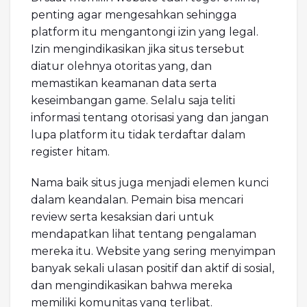
penting agar mengesahkan sehingga
platform itu mengantongi izin yang legal.
Izin mengindikasikan jika situs tersebut
diatur olehnya otoritas yang, dan
memastikan keamanan data serta
keseimbangan game. Selalu saja teliti
informasi tentang otorisasi yang dan jangan
lupa platform itu tidak terdaftar dalam
register hitam.
Nama baik situs juga menjadi elemen kunci
dalam keandalan. Pemain bisa mencari
review serta kesaksian dari untuk
mendapatkan lihat tentang pengalaman
mereka itu. Website yang sering menyimpan
banyak sekali ulasan positif dan aktif di sosial,
dan mengindikasikan bahwa mereka
memiliki komunitas yang terlibat.