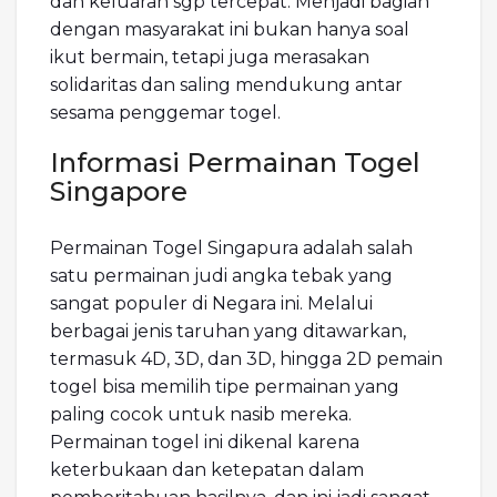
dan keluaran sgp tercepat. Menjadi bagian
dengan masyarakat ini bukan hanya soal
ikut bermain, tetapi juga merasakan
solidaritas dan saling mendukung antar
sesama penggemar togel.
Informasi Permainan Togel
Singapore
Permainan Togel Singapura adalah salah
satu permainan judi angka tebak yang
sangat populer di Negara ini. Melalui
berbagai jenis taruhan yang ditawarkan,
termasuk 4D, 3D, dan 3D, hingga 2D pemain
togel bisa memilih tipe permainan yang
paling cocok untuk nasib mereka.
Permainan togel ini dikenal karena
keterbukaan dan ketepatan dalam