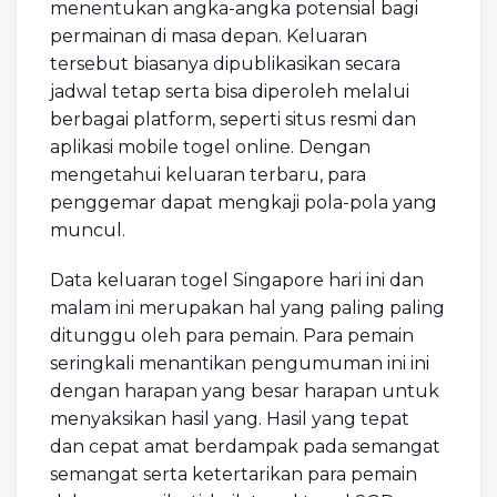
menentukan angka-angka potensial bagi
permainan di masa depan. Keluaran
tersebut biasanya dipublikasikan secara
jadwal tetap serta bisa diperoleh melalui
berbagai platform, seperti situs resmi dan
aplikasi mobile togel online. Dengan
mengetahui keluaran terbaru, para
penggemar dapat mengkaji pola-pola yang
muncul.
Data keluaran togel Singapore hari ini dan
malam ini merupakan hal yang paling paling
ditunggu oleh para pemain. Para pemain
seringkali menantikan pengumuman ini ini
dengan harapan yang besar harapan untuk
menyaksikan hasil yang. Hasil yang tepat
dan cepat amat berdampak pada semangat
semangat serta ketertarikan para pemain