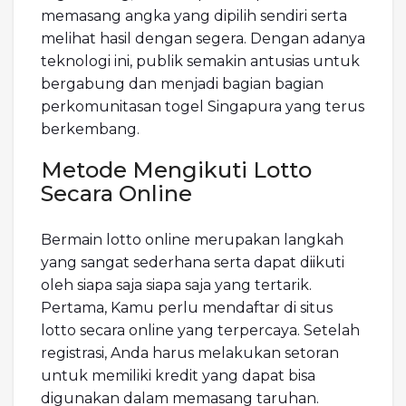
memasang angka yang dipilih sendiri serta
melihat hasil dengan segera. Dengan adanya
teknologi ini, publik semakin antusias untuk
bergabung dan menjadi bagian bagian
perkomunitasan togel Singapura yang terus
berkembang.
Metode Mengikuti Lotto
Secara Online
Bermain lotto online merupakan langkah
yang sangat sederhana serta dapat diikuti
oleh siapa saja siapa saja yang tertarik.
Pertama, Kamu perlu mendaftar di situs
lotto secara online yang terpercaya. Setelah
registrasi, Anda harus melakukan setoran
untuk memiliki kredit yang dapat bisa
digunakan dalam memasang taruhan.