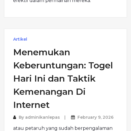
efektif dalam permainan mereka.
Artikel
Menemukan
Keberuntungan: Togel
Hari Ini dan Taktik
Kemenangan Di
Internet
By
adminikanlepas
February 9, 2026
atau petaruh yang sudah berpengalaman