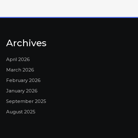
Archives
April 2026
March 2026
February 2026
January 2026
September 2025
August 2025