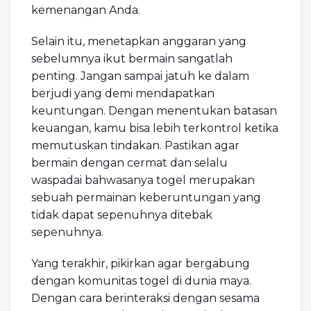
kemenangan Anda.
Selain itu, menetapkan anggaran yang
sebelumnya ikut bermain sangatlah
penting. Jangan sampai jatuh ke dalam
berjudi yang demi mendapatkan
keuntungan. Dengan menentukan batasan
keuangan, kamu bisa lebih terkontrol ketika
memutuskan tindakan. Pastikan agar
bermain dengan cermat dan selalu
waspadai bahwasanya togel merupakan
sebuah permainan keberuntungan yang
tidak dapat sepenuhnya ditebak
sepenuhnya.
Yang terakhir, pikirkan agar bergabung
dengan komunitas togel di dunia maya.
Dengan cara berinteraksi dengan sesama