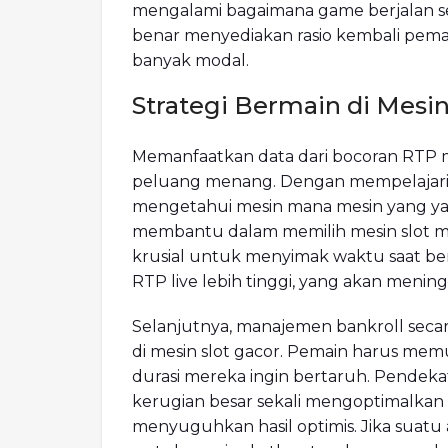
mengalami bagaimana game berjalan 
benar menyediakan rasio kembali pemai
banyak modal.
Strategi Bermain di Mesin
Memanfaatkan data dari bocoran RTP m
peluang menang. Dengan mempelajari 
mengetahui mesin mana mesin yang yan
membantu dalam memilih mesin slot ma
krusial untuk menyimak waktu saat ber
RTP live lebih tinggi, yang akan me
Selanjutnya, manajemen bankroll seca
di mesin slot gacor. Pemain harus me
durasi mereka ingin bertaruh. Pende
kerugian besar sekali mengoptimalkan
menyuguhkan hasil optimis. Jika suatu a