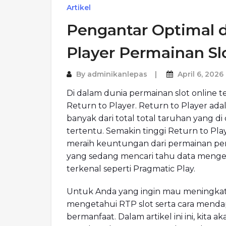
Artikel
Pengantar Optimal d
Player Permainan Slo
By
adminikanlepas
April 6, 2026
Di dalam dunia permainan slot online t
Return to Player. Return to Player a
banyak dari total total taruhan yang 
tertentu. Semakin tinggi Return to Pl
meraih keuntungan dari permainan per
yang sedang mencari tahu data mengen
terkenal seperti Pragmatic Play.
Untuk Anda yang ingin mau meningkat
mengetahui RTP slot serta cara mendap
bermanfaat. Dalam artikel ini ini, kita