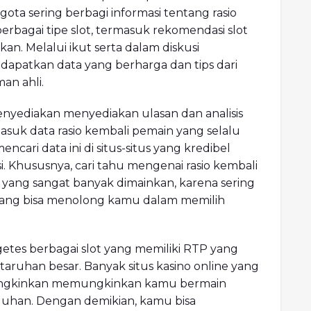
gota sering berbagi informasi tentang rasio
erbagai tipe slot, termasuk rekomendasi slot
. Melalui ikut serta dalam diskusi
dapatkan data yang berharga dan tips dari
an ahli.
enyediakan menyediakan ulasan dan analisis
asuk data rasio kembali pemain yang selalu
ncari data ini di situs-situs yang kredibel
 Khususnya, cari tahu mengenai rasio kembali
s yang sangat banyak dimainkan, karena sering
ang bisa menolong kamu dalam memilih
tes berbagai slot yang memiliki RTP yang
aruhan besar. Banyak situs kasino online yang
gkinkan memungkinkan kamu bermain
guhan. Dengan demikian, kamu bisa