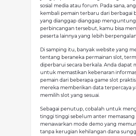
sosial media atau forum. Pada sana, ang
kembali pemain terbaru dari berbagai b
yang dianggap dianggap menguntungkan
perbincangan tersebut, kamu bisa men
peserta lainnya yang lebih berpengalam
Di samping itu, banyak website yang m
tentang beraneka permainan slot, term
diperbarui secara berkala. Anda dapat me
untuk memastikan kebenaran informasi.
pemain dari beberapa game slot prakti
mereka memberikan data terpercaya y
memilih slot yang sesuai.
Sebagai penutup, cobalah untuk menge
tinggi tinggi sebelum anter memasang t
menawarkan mode demo yang memun
tanpa kerugian kehilangan dana sung