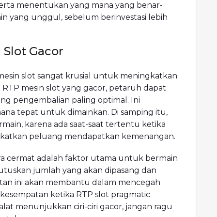
serta menentukan yang mana yang benar-
n yang unggul, sebelum berinvestasi lebih
 Slot Gacor
esin slot sangat krusial untuk meningkatkan
RTP mesin slot yang gacor, petaruh dapat
g pengembalian paling optimal. Ini
na tepat untuk dimainkan. Di samping itu,
main, karena ada saat-saat tertentu ketika
ningkatkan peluang mendapatkan kemenangan.
ra cermat adalah faktor utama untuk bermain
mutuskan jumlah yang akan dipasang dan
katan ini akan membantu dalam mencegah
 kesempatan ketika RTP slot pragmatic
lat menunjukkan ciri-ciri gacor, jangan ragu