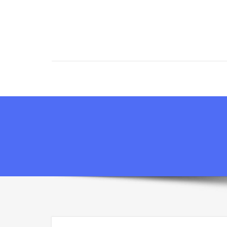
Skip to content